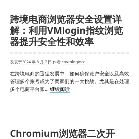
跨
境
跨境电商浏览器安全设置详
电
解：利用VMlogin指纹浏览
商
浏
器提升安全性和效率
览
器
推
发表于
2024 年 8 月 7 日
作者
cnvmloginco
荐，
在跨境电商的迅猛发展中，如何确保账户安全以及高效
助
管理多个账号成为了商家们的一大挑战。尤其是在处理
你
跨
多个电商平台账…
继续阅读
轻
境
松
电
跨
商
境
浏
购
览
物
Chromium浏览器二次开
器