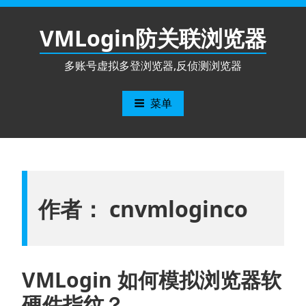
跳
至
VMLogin防关联浏览器
内
容
多账号虚拟多登浏览器,反侦测浏览器
菜单
作者：
cnvmloginco
VMLogin 如何模拟浏览器软
硬件指纹？