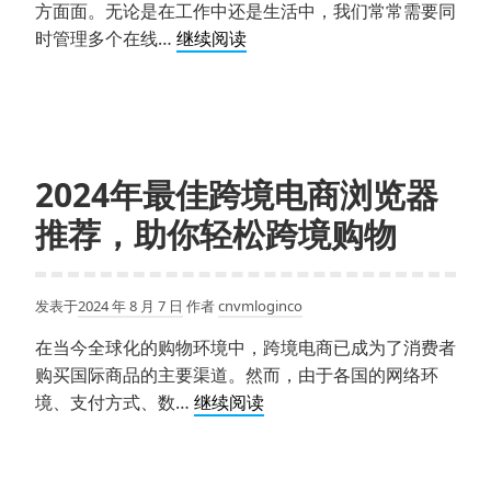
纹？
方面面。无论是在工作中还是生活中，我们常常需要同
谷
时管理多个在线…
继续阅读
歌
浏
览
器
多
2024年最佳跨境电商浏览器
开：
推荐，助你轻松跨境购物
开
启
多
发表于
2024 年 8 月 7 日
作者
cnvmloginco
账
号
在当今全球化的购物环境中，跨境电商已成为了消费者
管
购买国际商品的主要渠道。然而，由于各国的网络环
理
2024
境、支付方式、数…
继续阅读
新
年
时
最
代
佳