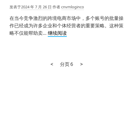
作
发表于
2024 年 7 月 26 日
作者
cnvmloginco
中，
如
在当今竞争激烈的跨境电商市场中，多个账号的批量操
何
作已经成为许多企业和个体经营者的重要策略。这种策
确
如
略不仅能帮助卖…
继续阅读
保
何
电
在
商
跨
浏
境
上
下
文
<
分页
6
>
览
电
一
一
器
章
商
页
页
的
中
分
稳
批
定
页
量
性
操
和
作
效
多
率？
个