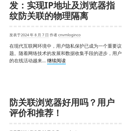
发：实现IP地址及浏览器指
安
全
纹防关联的物理隔离
设
置
详
发表于
2024 年 8 月 7 日
作者
cnvmloginco
解：
在现代互联网环境中，用户隐私保护已成为一个重要议
利
题。随着网络技术的发展和数据收集手段的进步，用户
用
Chromium
的在线活动越来…
继续阅读
VMlogin
浏
指
览
纹
器
浏
二
览
次
器
防关联浏览器好用吗？用户
开
提
评价和推荐！
发：
升
实
安
现
全