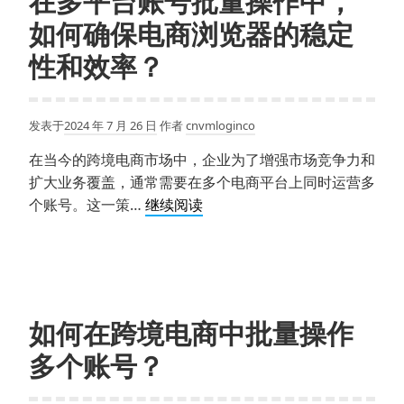
在多平台账号批量操作中，
置
探
文
如何确保电商浏览器的稳定
索
件
自
性和效率？
吗？
动
网
络
发表于
2024 年 7 月 26 日
作者
cnvmloginco
推
在当今的跨境电商市场中，企业为了增强市场竞争力和
广
扩大业务覆盖，通常需要在多个电商平台上同时运营多
软
在
个账号。这一策…
继续阅读
件
多
的
平
妙
台
用！
账
号
如何在跨境电商中批量操作
批
多个账号？
量
操