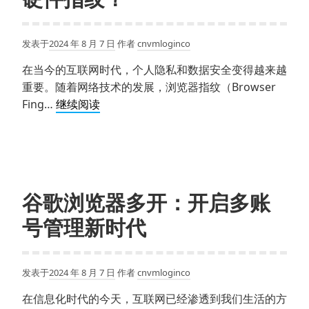
发表于
2024 年 8 月 7 日
作者
cnvmloginco
在当今的互联网时代，个人隐私和数据安全变得越来越
重要。随着网络技术的发展，浏览器指纹（Browser
VMLogin
Fing…
继续阅读
如
何
模
拟
浏
谷歌浏览器多开：开启多账
览
号管理新时代
器
软
硬
发表于
2024 年 8 月 7 日
作者
cnvmloginco
件
指
在信息化时代的今天，互联网已经渗透到我们生活的方