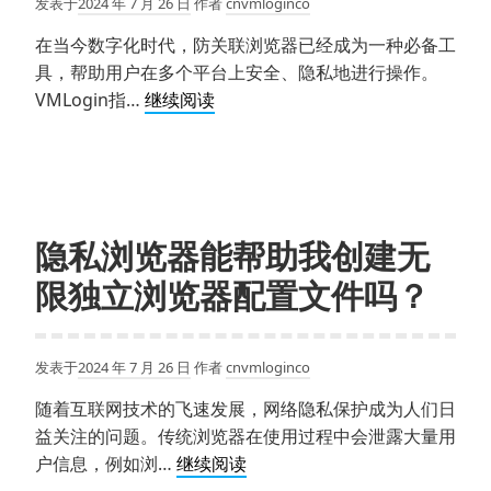
发表于
2024 年 7 月 26 日
作者
cnvmloginco
IP
性
地
和
在当今数字化时代，防关联浏览器已经成为一种必备工
址
效
具，帮助用户在多个平台上安全、隐私地进行操作。
及
防
率
VMLogin指…
继续阅读
浏
关
览
联
器
浏
指
览
纹
器
隐私浏览器能帮助我创建无
防
好
关
限独立浏览器配置文件吗？
用
联
吗？
的
用
物
发表于
2024 年 7 月 26 日
作者
cnvmloginco
户
理
评
随着互联网技术的飞速发展，网络隐私保护成为人们日
隔
价
益关注的问题。传统浏览器在使用过程中会泄露大量用
离
和
隐
户信息，例如浏…
继续阅读
推
私