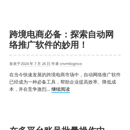
荐！
浏
览
器
能
跨境电商必备：探索自动网
帮
络推广软件的妙用！
助
我
创
发表于
2024 年 7 月 26 日
作者
cnvmloginco
建
无
在当今快速发展的跨境电商市场中，自动网络推广软件
限
已经成为一种必备工具，帮助企业提高效率、降低成
独
跨
本，并在竞争激烈…
继续阅读
立
境
浏
电
览
商
器
必
配
备：