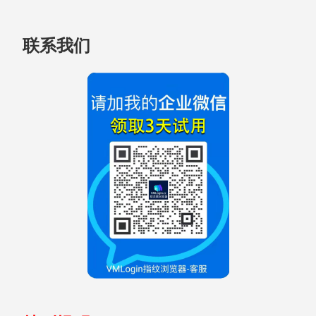
跳
联系我们
至
页
脚