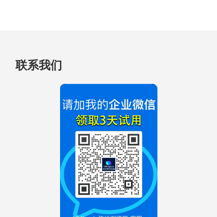
安
装
跳
联系我们
至
页
脚