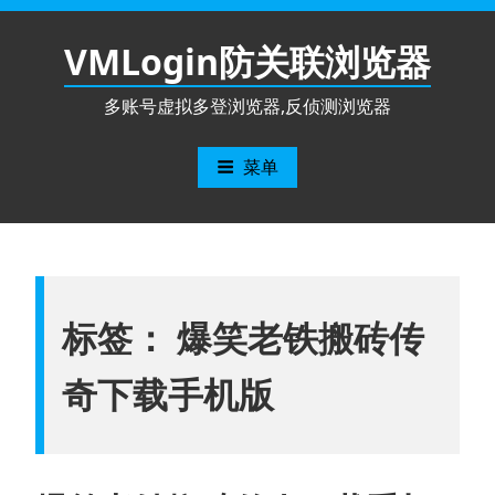
跳
至
VMLogin防关联浏览器
内
容
多账号虚拟多登浏览器,反侦测浏览器
菜单
标签：
爆笑老铁搬砖传
奇下载手机版