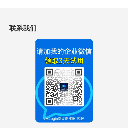
跳
联系我们
至
页
脚