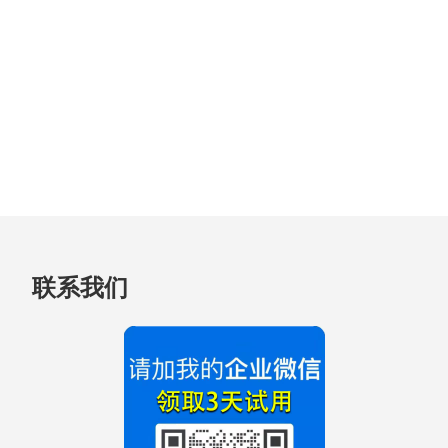
跳
联系我们
至
页
脚