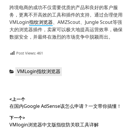
跨境电商的成功不仅需要优质的产品和良好的客户服
务，更离不开高效的工具和插件的支持。通过合理使用
VMLogin
指纹浏览器
、AMZScout、Jungle Scout等强
大的浏览器插件，卖家可以极大地提高运营效率，确保
数据安全，并最终在激烈的市场竞争中脱颖而出。
Post Views:
461
分
VMLogin指纹浏览器
类：
文
<上一个
章
上
在国内Google AdSense该怎么申请？一文带你搞懂！
导
篇
下一个>
文
航
下
VMlogin浏览器中文版指纹防关联工具详解
章：
篇