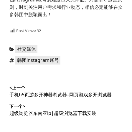
则，时刻关注用户需求和行业动态，相信必定能够在众
多韩团中脱颖而出！
Post Views:
92
分
社交媒体
类：
标
韩团instagram账号
签：
文
<上一个
章
上
手机h5页游多开神器浏览器–网页游戏多开浏览器
导
篇
下一个>
文
航
下
超级浏览器东南亚ip|超级浏览器下载安装
章：
篇
文