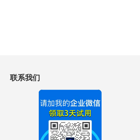
跳
联系我们
至
页
脚