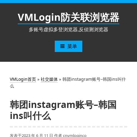
跳
至
VMLogin防关联浏览器
内
容
多账号虚拟多登浏览器,反侦测浏览器
菜单
VMLogin首页
»
社交媒体
»
韩团instagram账号–韩国ins叫什
么
韩团instagram账号–韩国
ins叫什么
发表于
2023 年 6 月 11 日
作者
cnvmloginco