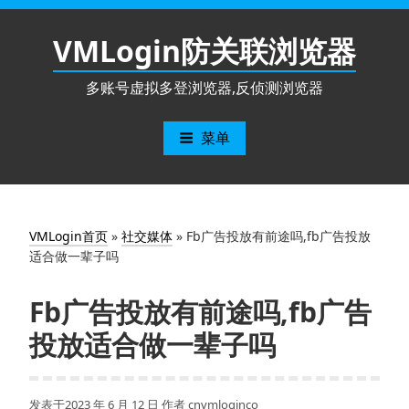
跳
至
VMLogin防关联浏览器
内
容
多账号虚拟多登浏览器,反侦测浏览器
菜单
VMLogin首页
»
社交媒体
»
Fb广告投放有前途吗,fb广告投放
适合做一辈子吗
Fb广告投放有前途吗,fb广告
投放适合做一辈子吗
发表于
2023 年 6 月 12 日
作者
cnvmloginco