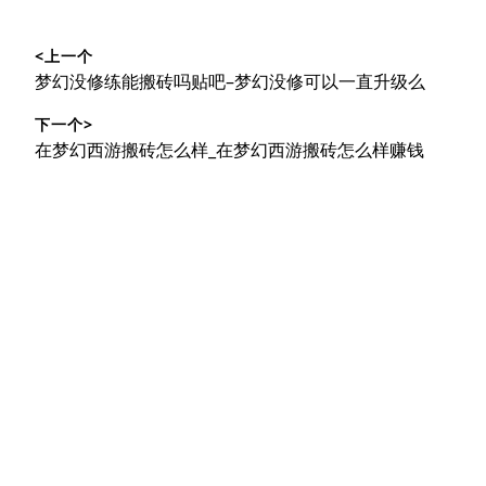
文
<上一个
章
上
梦幻没修练能搬砖吗贴吧–梦幻没修可以一直升级么
导
篇
下一个>
文
航
下
在梦幻西游搬砖怎么样_在梦幻西游搬砖怎么样赚钱
章：
篇
文
章：