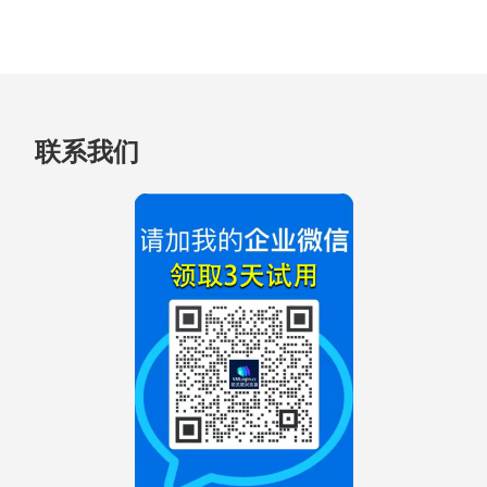
跳
联系我们
至
页
脚