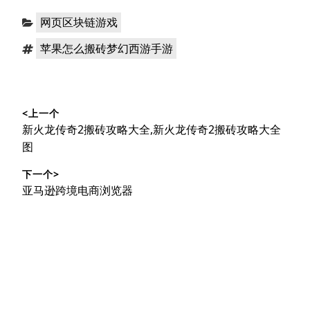
分
网页区块链游戏
类：
标
苹果怎么搬砖梦幻西游手游
签：
文
<上一个
章
上
新火龙传奇2搬砖攻略大全,新火龙传奇2搬砖攻略大全
导
篇
图
文
航
下一个>
章：
下
亚马逊跨境电商浏览器
篇
文
章：