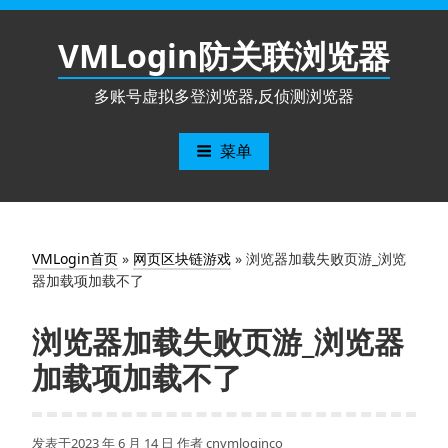
跳
至
VMLogin防关联浏览器
内
容
多账号虚拟多登浏览器,反侦测浏览器
菜单
VMLogin首页
»
网页区块链游戏
»
浏览器加载失败页游_浏览
器加载项加载不了
浏览器加载失败页游_浏览器
加载项加载不了
发表于
2023 年 6 月 14 日
作者
cnvmloginco