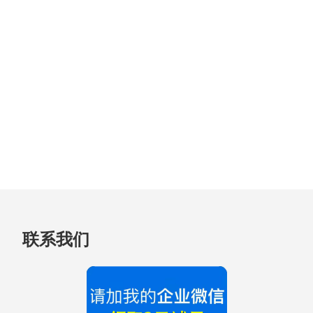
跳
联系我们
至
页
脚