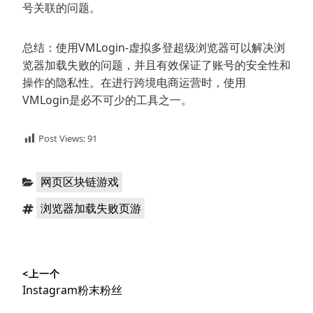
号关联的问题。
总结：使用VMLogin-虚拟多登超级浏览器可以解决浏
览器加载失败的问题，并且有效保证了账号的安全性和
操作的隐私性。在进行跨境电商运营时，使用
VMLogin是必不可少的工具之一。
Post Views:
91
分
网页区块链游戏
类：
标
浏览器加载失败页游
签：
文
<上一个
章
上
Instagram粉末粉丝
导
篇