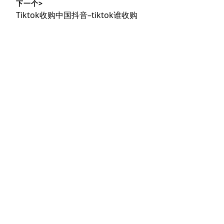
下一个>
文
航
下
Tiktok收购中国抖音–tiktok谁收购
章：
篇
文
章：