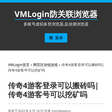
跳
至
VMLogin防关联浏览器
内
容
多账号虚拟多登浏览器,反侦测浏览器
菜单
VMLogin首页
»
网页区块链游戏
»
传奇4游客登录可以搬砖吗|
传奇4游客号可以挖矿吗
传奇4游客登录可以搬砖吗|
传奇4游客号可以挖矿吗
发表于
2023 年 6 月 14 日
作者
cnvmloginco