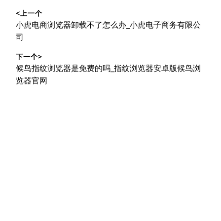
文
<上一个
章
上
小虎电商浏览器卸载不了怎么办_小虎电子商务有限公
导
篇
司
文
航
下一个>
章：
下
候鸟指纹浏览器是免费的吗_指纹浏览器安卓版候鸟浏
篇
览器官网
文
章：