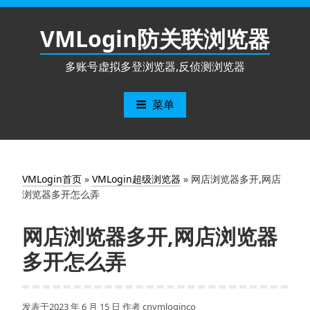
跳
至
VMLogin防关联浏览器
内
容
多账号虚拟多登浏览器,反侦测浏览器
菜单
VMLogin首页
»
VMLogin超级浏览器
»
网店浏览器多开,网店
浏览器多开怎么弄
网店浏览器多开,网店浏览器
多开怎么弄
发表于
2023 年 6 月 15 日
作者
cnvmloginco