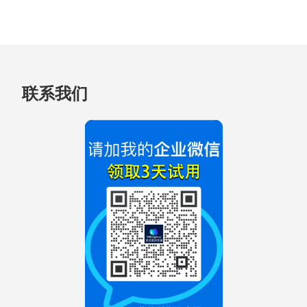
跳
联系我们
至
页
脚