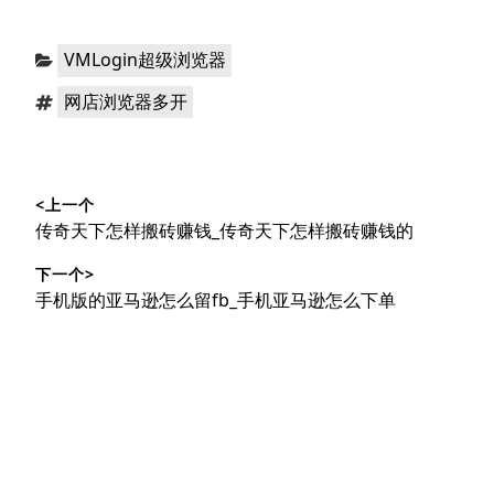
分
VMLogin超级浏览器
类：
标
网店浏览器多开
签：
文
<上一个
章
上
传奇天下怎样搬砖赚钱_传奇天下怎样搬砖赚钱的
导
篇
下一个>
文
航
下
手机版的亚马逊怎么留fb_手机亚马逊怎么下单
章：
篇
文
章：