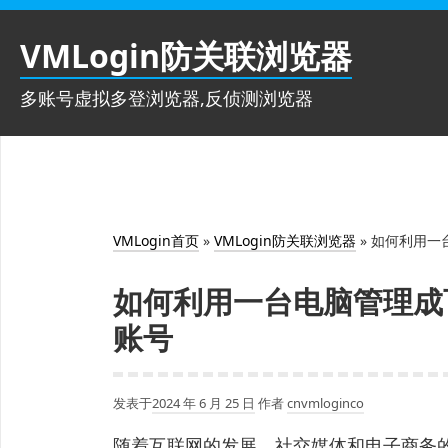
跳
至
VMLogin防关联浏览器
内
容
多账号虚拟多登浏览器,反侦测浏览器
VMLogin首页
»
VMLogin防关联浏览器
»
如何利用一
如何利用一台电脑管理成
账号
发表于
2024 年 6 月 25 日
作者
cnvmloginco
随着互联网的发展，社交媒体和电子商务