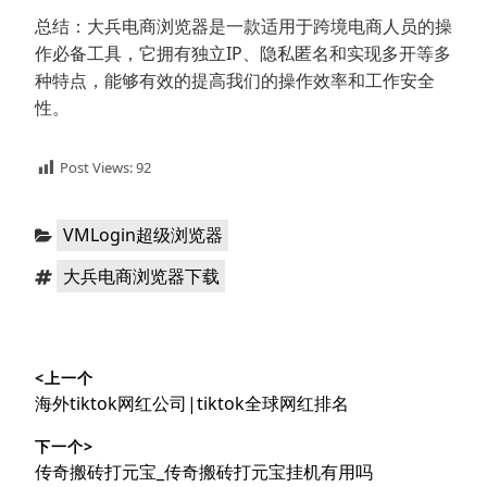
总结：大兵电商浏览器是一款适用于跨境电商人员的操
作必备工具，它拥有独立IP、隐私匿名和实现多开等多
种特点，能够有效的提高我们的操作效率和工作安全
性。
Post Views:
92
分
VMLogin超级浏览器
类：
标
大兵电商浏览器下载
签：
文
<上一个
章
上
海外tiktok网红公司|tiktok全球网红排名
导
篇
下一个>
文
航
下
传奇搬砖打元宝_传奇搬砖打元宝挂机有用吗
章：