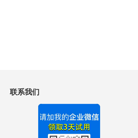
跳
联系我们
至
页
脚