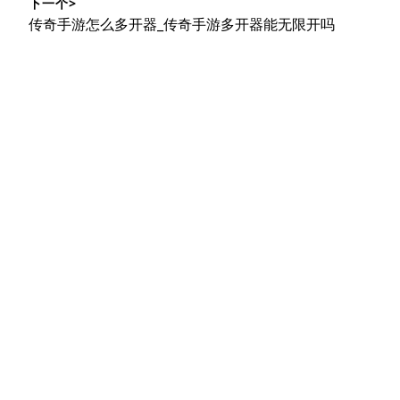
航
下一个>
章：
下
传奇手游怎么多开器_传奇手游多开器能无限开吗
篇
文
章：