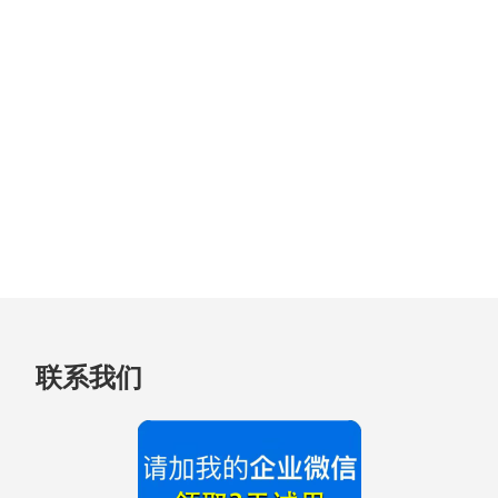
跳
联系我们
至
页
脚