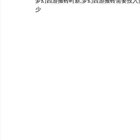
上
梦幻西游搬砖时薪,梦幻西游搬砖需要投入
篇
少
导
文
航
章：