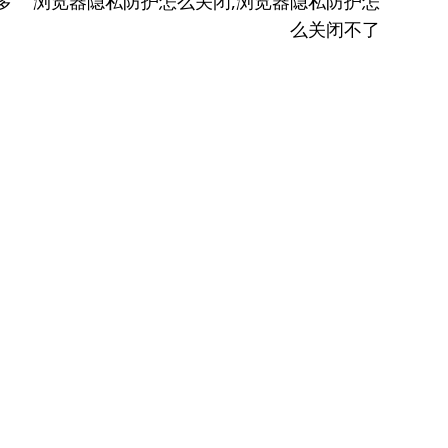
下
多
浏览器隐私防护怎么关闭,浏览器隐私防护怎
篇
么关闭不了
文
章：