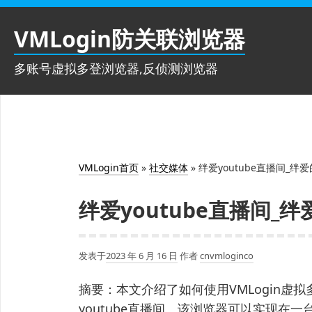
跳
至
VMLogin防关联浏览器
内
容
多账号虚拟多登浏览器,反侦测浏览器
VMLogin首页
»
社交媒体
»
绊爱youtube直播间_
绊爱youtube直播间_
发表于
2023 年 6 月 16 日
作者
cnvmloginco
摘要：本文介绍了如何使用VMLogin虚
youtube直播间。该浏览器可以实现在