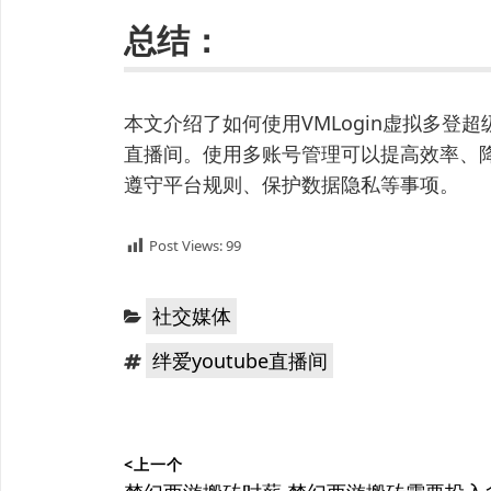
总结：
本文介绍了如何使用VMLogin虚拟多登超
直播间。使用多账号管理可以提高效率、
遵守平台规则、保护数据隐私等事项。
Post Views:
99
分
社交媒体
类：
标
绊爱youtube直播间
签：
文
<上一个
章