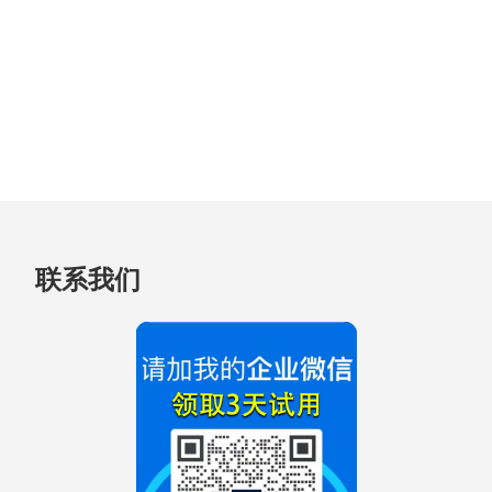
跳
联系我们
至
页
脚