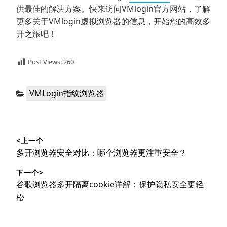
供最佳的解决方案。快来访问VMlogin官方网站，了解
更多关于VMlogin虚拟浏览器的信息，开始您的高效多
开之旅吧！
Post Views:
260
分
VMLogin指纹浏览器
类：
文
<上一个
章
上
多开浏览器安全对比：哪个浏览器更注重安全？
导
篇
下一个>
文
航
下
谷歌浏览器多开隔离cookie详解：保护隐私安全更轻
章：
篇
松
文
章：