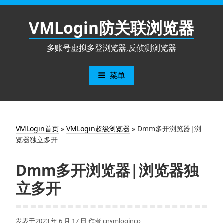
跳
至
VMLogin防关联浏览器
内
容
多账号虚拟多登浏览器,反侦测浏览器
菜单
VMLogin首页
»
VMLogin超级浏览器
»
Dmm多开浏览器|浏
览器独立多开
Dmm多开浏览器|浏览器独
立多开
发表于
2023 年 6 月 17 日
作者
cnvmloginco