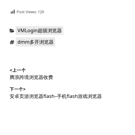
Post Views:
120
分
VMLogin超级浏览器
类：
标
dmm多开浏览器
签：
文
<上一个
章
上
腾浪跨境浏览器收费
导
篇
下一个>
文
航
下
安卓页游浏览器flash–手机flash游戏浏览器
章：
篇
文
章：