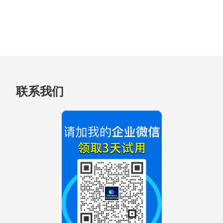
跳
联系我们
至
页
脚