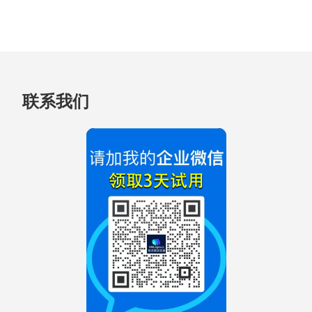
跳
联系我们
至
页
脚