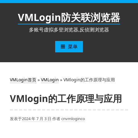
跳
至
VMLogin防关联浏览器
内
容
多账号虚拟多登浏览器,反侦测浏览器
菜单
VMLogin首页
»
VMLogin
»
VMlogin的工作原理与应用
VMlogin的工作原理与应用
发表于
2024 年 7 月 3 日
作者
cnvmloginco