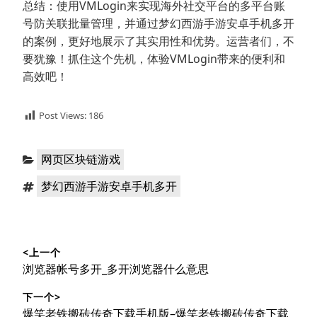
总结：使用VMLogin来实现海外社交平台的多平台账
号防关联批量管理，并通过梦幻西游手游安卓手机多开
的案例，更好地展示了其实用性和优势。运营者们，不
要犹豫！抓住这个先机，体验VMLogin带来的便利和
高效吧！
Post Views:
186
分
网页区块链游戏
类：
标
梦幻西游手游安卓手机多开
签：
文
<上一个
章
上
浏览器帐号多开_多开浏览器什么意思
导
篇
下一个>
文
航
下
爆笑老铁搬砖传奇下载手机版–爆笑老铁搬砖传奇下载