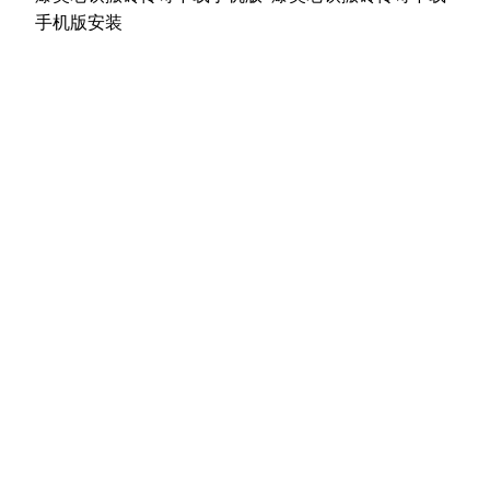
章：
篇
手机版安装
文
章：