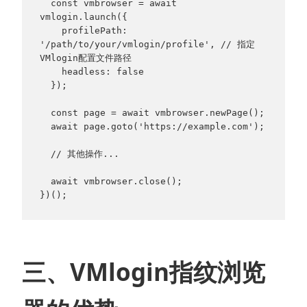
  const vmbrowser = await 
vmlogin.launch({

    profilePath: 
'/path/to/your/vmlogin/profile', // 指定
VMlogin配置文件路径

    headless: false

  });

  const page = await vmbrowser.newPage();

  await page.goto('https://example.com');

  // 其他操作...

  await vmbrowser.close();

})();
三、VMlogin指纹浏览