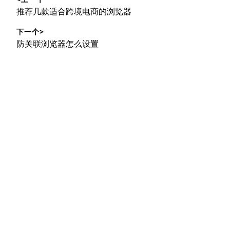
章
上
推荐几款适合跨境电商的浏览器
导
篇
下一个>
文
航
下
防关联浏览器怎么设置
章：
篇
文
章：