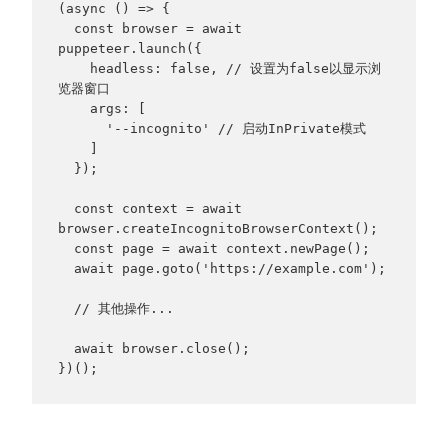
(async () => {

  const browser = await 
puppeteer.launch({

    headless: false, // 设置为false以显示浏
览器窗口

    args: [

      '--incognito' // 启动InPrivate模式

    ]

  });

  const context = await 
browser.createIncognitoBrowserContext();

  const page = await context.newPage();

  await page.goto('https://example.com');

  // 其他操作...

  await browser.close();

})();