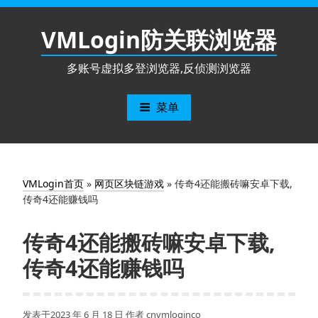
跳
至
VMLogin防关联浏览器
内
容
多账号虚拟多登浏览器,反侦测浏览器
菜单
VMLogin首页
»
网页区块链游戏
»
传奇4还能搬砖嘛安卓下载,
传奇4还能赚钱吗
传奇4还能搬砖嘛安卓下载,
传奇4还能赚钱吗
发表于
2023 年 6 月 18 日
作者
cnvmloginco