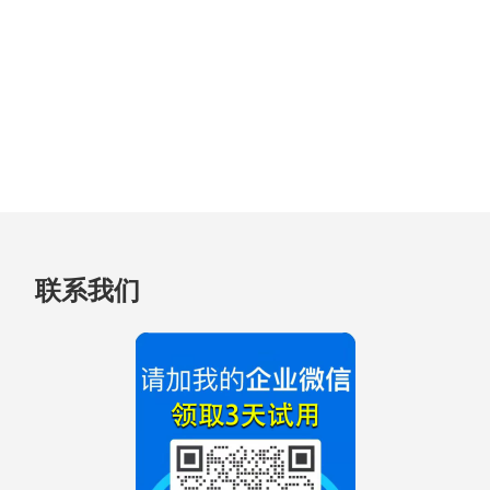
跳
联系我们
至
页
脚