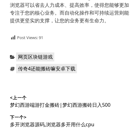
浏览器可以省去人力成本、提高效率，使得您能够更加
专注于您的核心业务。而自动化操作和可持续运营则能
提供更坚实的支撑，让您的业务更有生命力。
Post Views:
91
分
网页区块链游戏
类：
标
传奇4还能搬砖嘛安卓下载
签：
文
<上一个
章
上
梦幻西游端游打金搬砖|梦幻西游搬砖日入500
导
篇
下一个>
文
航
下
多开浏览器源码,浏览器多开用什么cpu
章：
篇