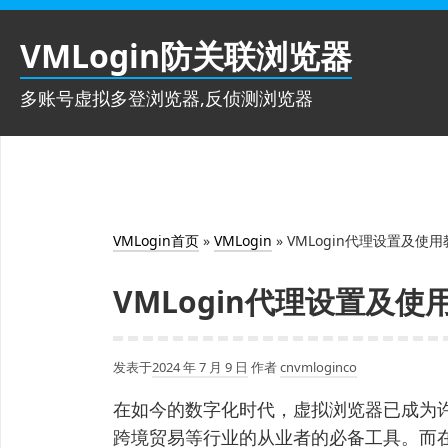
跳
至
VMLogin防关联浏览器
内
容
多账号虚拟多登浏览器,反侦测浏览器
VMLogin首页
»
VMLogin
»
VMLogin代理设置及使用
VMLogin代理设置及使
发表于
2024 年 7 月 9 日
作者
cnvmloginco
在如今的数字化时代，虚拟浏览器已成为
跨境贸易等行业的从业者的必备工具。而在