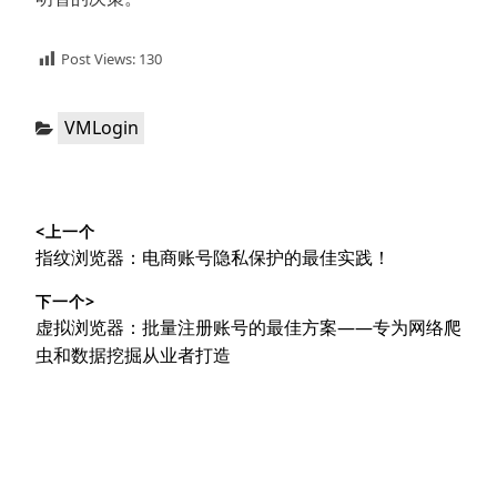
Post Views:
130
分
VMLogin
类：
文
<上一个
章
上
指纹浏览器：电商账号隐私保护的最佳实践！
导
篇
下一个>
文
航
下
虚拟浏览器：批量注册账号的最佳方案——专为网络爬
章：
篇
虫和数据挖掘从业者打造
文
章：