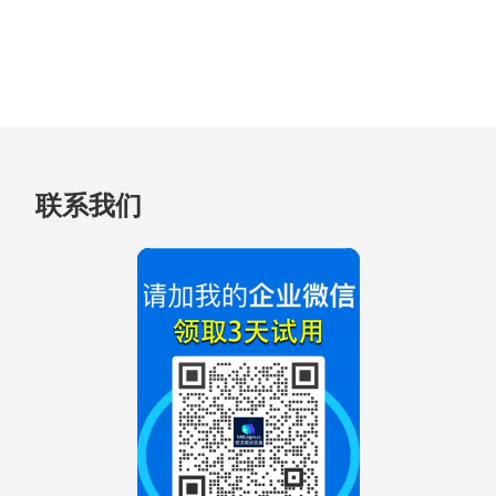
跳
联系我们
至
页
脚