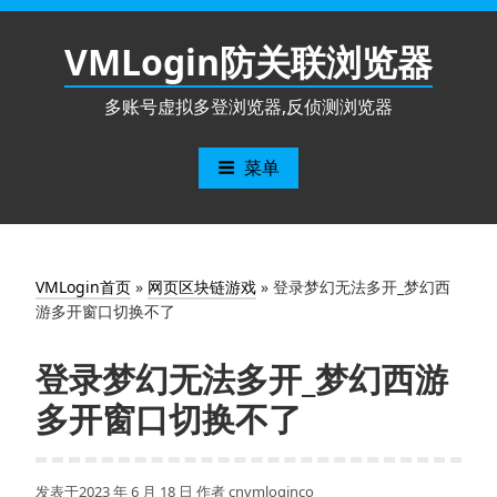
跳
至
VMLogin防关联浏览器
内
容
多账号虚拟多登浏览器,反侦测浏览器
菜单
VMLogin首页
»
网页区块链游戏
»
登录梦幻无法多开_梦幻西
游多开窗口切换不了
登录梦幻无法多开_梦幻西游
多开窗口切换不了
发表于
2023 年 6 月 18 日
作者
cnvmloginco