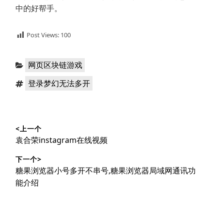
中的好帮手。
Post Views:
100
分
网页区块链游戏
类：
标
登录梦幻无法多开
签：
文
<上一个
章
上
袁合荣instagram在线视频
导
篇
下一个>
文
航
下
糖果浏览器小号多开不串号,糖果浏览器局域网通讯功
章：
篇
能介绍
文
章：