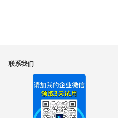
跳
联系我们
至
页
脚