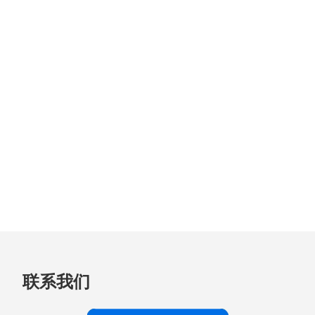
跳
联系我们
至
页
脚