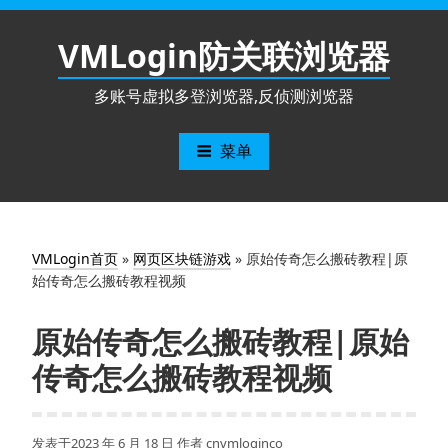
跳
至
VMLogin防关联浏览器
内
容
多账号虚拟多登浏览器,反侦测浏览器
菜单
VMLogin首页
»
网页区块链游戏
»
原始传奇怎么搬砖教程|原
始传奇怎么搬砖教程视频
原始传奇怎么搬砖教程|原始
传奇怎么搬砖教程视频
发表于
2023 年 6 月 18 日
作者
cnvmloginco