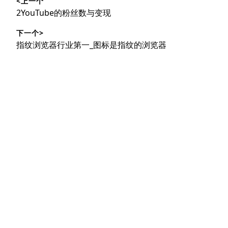
<上一个
章
上
2YouTube的粉丝数与变现
导
篇
下一个>
文
航
下
指纹浏览器行业第一_图标是指纹的浏览器
章：
篇
文
章：