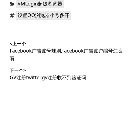
分
VMLogin超级浏览器
类：
标
设置QQ浏览器小号多开
签：
文
<上一个
章
上
Facebook广告账号规则,facebook广告账户编号怎么
导
篇
看
文
航
下一个>
章：
下
GV注册twitter,gv注册收不到验证码
篇
文
章：