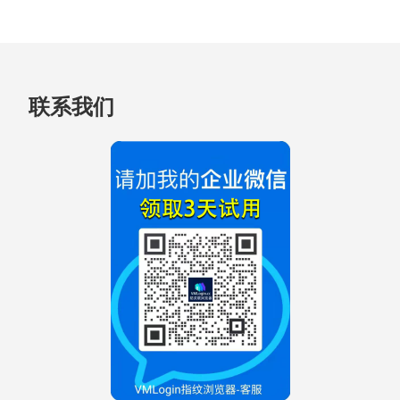
跳
联系我们
至
页
脚