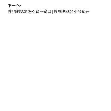
导
篇
下一个>
文
航
下
搜狗浏览器怎么多开窗口|搜狗浏览器小号多开
章：
篇
文
章：