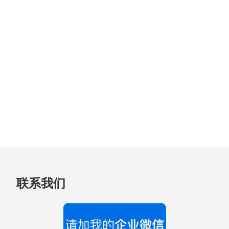
跳
联系我们
至
页
脚