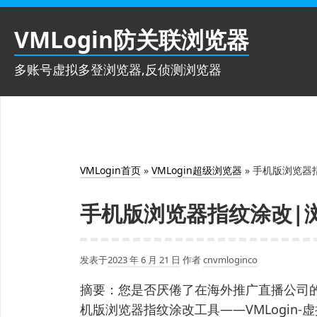
跳
至
VMLogin防关联浏览器
内
容
多账号虚拟多登浏览器,反侦测浏览器
VMLogin首页
»
VMLogin超级浏览器
»
手机版浏览器
手机版浏览器指纹涂改|
发表于
2023 年 6 月 21 日
作者
cnvmloginco
摘要：您是否厌倦了在海外推广直播公司
机版浏览器指纹涂改工具——VMLogin