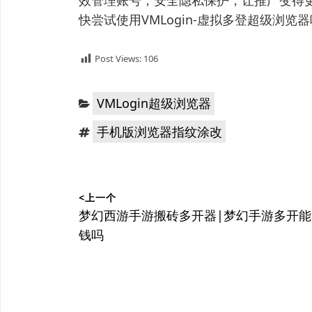
效管理账号，安全隐私保护，让推广变得更
快尝试使用VMLogin-虚拟多登超级浏览
Post Views:
106
分
VMLogin超级浏览器
类：
标
手机版浏览器指纹涂改
签：
文
<上一个
章
上
梦幻西游手游搬砖多开器|梦幻手游多开能
篇
钱吗
导
文
航
章：