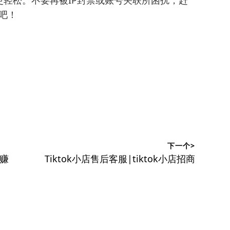
轻松。不要再被IP封禁或账号关联所困扰，赶
器吧！
下一个>
下
赚
Tiktok小店售后客服|tiktok小店招商
篇
文
章：