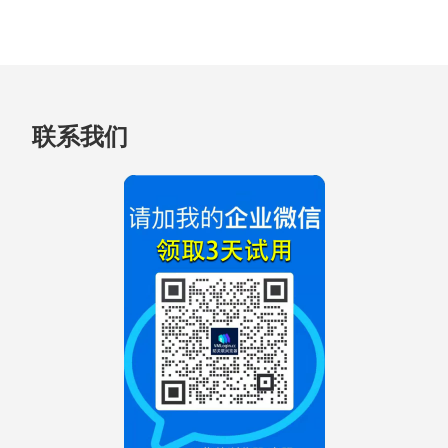
跳
联系我们
至
页
脚