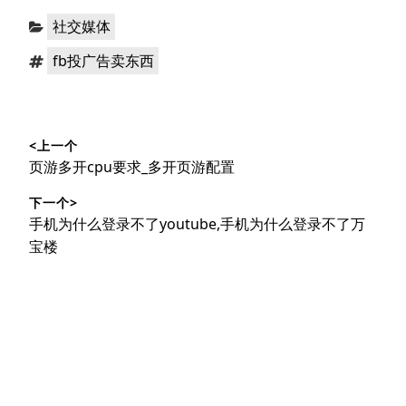
分
社交媒体
类：
标
fb投广告卖东西
签：
文
<上一个
章
上
页游多开cpu要求_多开页游配置
导
篇
下一个>
文
航
下
手机为什么登录不了youtube,手机为什么登录不了万
章：
篇
宝楼
文
章：