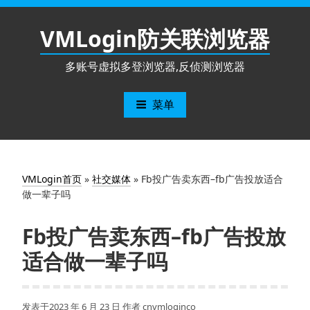
跳
至
VMLogin防关联浏览器
内
容
多账号虚拟多登浏览器,反侦测浏览器
菜单
VMLogin首页
»
社交媒体
»
Fb投广告卖东西–fb广告投放适合
做一辈子吗
Fb投广告卖东西–fb广告投放
适合做一辈子吗
发表于
2023 年 6 月 23 日
作者
cnvmloginco