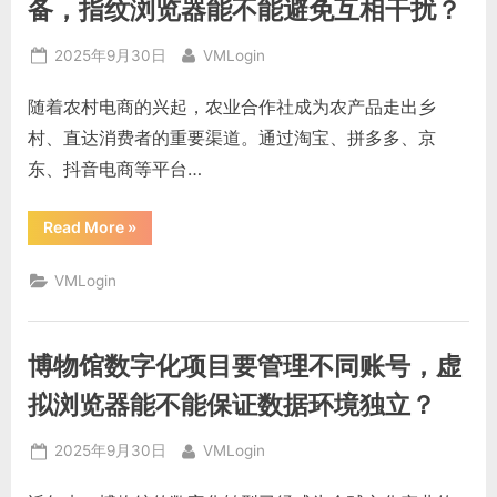
教
备，指纹浏览器能不能避免互相干扰？
师
和
学
Posted
By
2025年9月30日
VMLogin
员
身
on
份，
随着农村电商的兴起，农业合作社成为农产品走出乡
虚
拟
村、直达消费者的重要渠道。通过淘宝、拼多多、京
浏
览
东、抖音电商等平台…
器
能
不
能
“农
Read More
»
保
业
持
电
环
商
境
VMLogin
合
稳
作
定？”
社
多
个
博物馆数字化项目要管理不同账号，虚
成
员
账
拟浏览器能不能保证数据环境独立？
号
共
用
Posted
By
2025年9月30日
VMLogin
设
备，
on
指