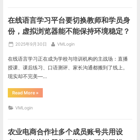
统
要
管
理
在线语言学习平台要切换教师和学员身
多
地
站
份，虚拟浏览器能不能保持环境稳定？
点
账
号，
Posted
By
2025年9月30日
VMLogin
虚
拟
on
浏
在线语言学习正在成为学校与培训机构的主战场：直播
览
器
授课、课后练习、口语测评、家长沟通都搬到了线上。
能
不
现实却不完美—…
能
减
少
异
“在
Read More
»
常
线
提
语
示？”
言
VMLogin
学
习
平
台
要
农业电商合作社多个成员账号共用设
切
换