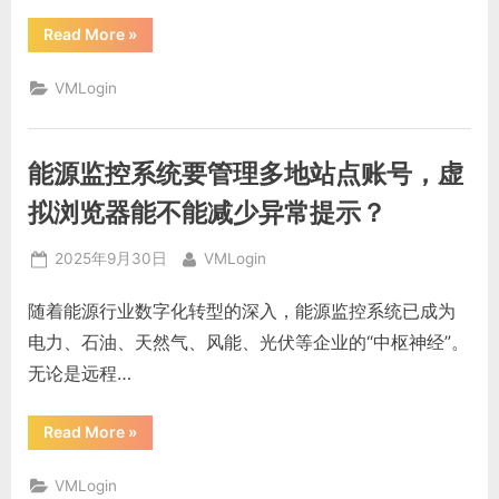
“非
Read More
»
政
府
组
VMLogin
织
要
同
时
登
能源监控系统要管理多地站点账号，虚
录
不
同
拟浏览器能不能减少异常提示？
地
区
账
Posted
By
2025年9月30日
VMLogin
号，
指
on
纹
随着能源行业数字化转型的深入，能源监控系统已成为
伪
装
电力、石油、天然气、风能、光伏等企业的“中枢神经”。
能
不
无论是远程…
能
降
低
被
“能
Read More
»
平
源
台
监
识
控
别？”
VMLogin
系