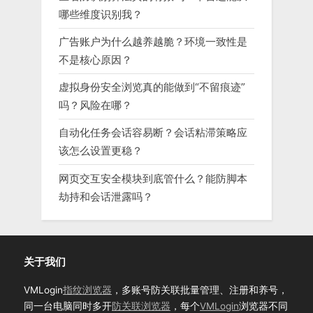
哪些维度识别我？
广告账户为什么越养越脆？环境一致性是
不是核心原因？
虚拟身份安全浏览真的能做到“不留痕迹”
吗？风险在哪？
自动化任务会话容易断？会话粘滞策略应
该怎么设置更稳？
网页交互安全模块到底管什么？能防脚本
劫持和会话泄露吗？
关于我们
VMLogin
指纹浏览器
，多账号防关联批量管理、注册和养号，
同一台电脑同时多开
防关联浏览器
，每个
VMLogin
浏览器不同