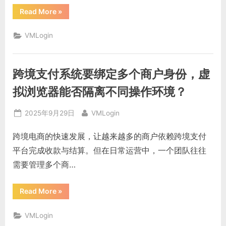
证
数
“大
Read More
»
据
型
环
会
境
议
独
VMLogin
平
立？”
台
批
量
参
跨境支付系统要绑定多个商户身份，虚
会
账
号
拟浏览器能否隔离不同操作环境？
登
录，
浏
Posted
By
2025年9月29日
VMLogin
览
器
on
隔
跨境电商的快速发展，让越来越多的商户依赖跨境支付
离
能
平台完成收款与结算。但在日常运营中，一个团队往往
不
能
需要管理多个商…
避
免
掉
线
“跨
Read More
»
冲
境
突？”
支
付
VMLogin
系
统