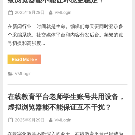
纹浏览器能不能让环境更稳定？
切
换
频
Posted
By
2025年9月29日
VMLogin
繁，
有
on
没
在新闻行业，时间就是生命。编辑们每天要同时登录多
有
办
个采编系统、社交媒体平台和内容分发后台。频繁的账
法
降
号切换和高强度…
低
账
号
异
“新
Read More
»
常
闻
提
媒
示？”
体
VMLogin
编
辑
要
登
录
在线教育平台老师学生账号共用设备，
多
个
采
虚拟浏览器能不能保证互不干扰？
编
系
统，
Posted
By
2025年9月29日
VMLogin
指
纹
on
浏
在数字化教学不断深入的今天，在线教育平台已经成为
览