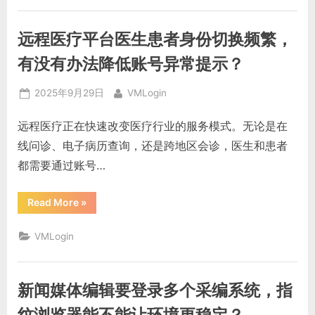
要
绑
定
远程医疗平台医生患者身份切换频繁，
多
个
商
有没有办法降低账号异常提示？
户
身
份，
Posted
By
2025年9月29日
VMLogin
虚
拟
on
浏
远程医疗正在快速改变医疗行业的服务模式。无论是在
览
器
线问诊、电子病历查询，还是跨地区会诊，医生和患者
能
否
都需要通过账号…
隔
离
不
同
“远
Read More
»
操
程
作
医
环
疗
境？”
VMLogin
平
台
医
生
患
新闻媒体编辑要登录多个采编系统，指
者
身
份