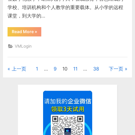
器
学校、培训机构和个人教学的重要载体。从小学的远程
能
不
课堂，到大学的…
能
让
环
境
“在
Read More
»
更
线
稳
教
定？”
育
VMLogin
平
台
老
师
学
上一页
1
…
9
10
11
…
38
下一页
文
生
账
号
章
共
用
设
分
备，
虚
拟
页
浏
览
器
能
不
能
保