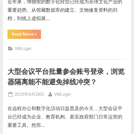
近年来，博物馆的数字化转型已经成为全球文化产业的
纹
浏
重要趋势。从馆藏数据库的建立、文物修复资料的归
览
器
档，到线上虚拟展…
能
不
能
避
“博
Read More
»
免
物
互
馆
相
数
干
VMLogin
字
扰？”
化
项
目
要
大型会议平台批量参会账号登录，浏览
管
理
不
器隔离能不能避免掉线冲突？
同
账
号，
Posted
By
2025年9月29日
VMLogin
虚
拟
on
浏
在远程办公和数字化活动日益普及的今天，大型会议平
览
器
台已经成为企业、教育机构、甚至政府部门日常运营的
能
不
重要工具。然而…
能
保