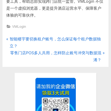
要工具，帮助总部实现跨门店统一监管。VMLogin 不仅
是一个虚拟浏览器，更是提升酒店运营水平、保障客户
体验的可靠伙伴。
VMLogin
P
智能楼宇要切换租户账号，怎么保证每个租户数据独
文
r
立？
章
e
N
零售门店POS多人共用，怎样防止账号冲突与数据混
v
e
淆？
导
i
x
航
o
t
u
P
s
o
P
s
o
t
s
: