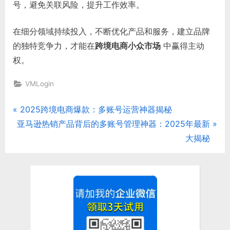
号，避免关联风险，提升工作效率。
在细分领域持续投入，不断优化产品和服务，建立品牌
的独特竞争力，才能在
跨境电商小众市场
中赢得主动
权。
VMLogin
P
2025跨境电商爆款：多账号运营神器揭秘
文
N
r
亚马逊热销产品背后的多账号管理神器：2025年最新
章
e
e
大揭秘
x
v
导
t
i
航
P
o
o
u
s
s
t
P