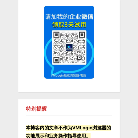
o
t
u
P
s
o
P
s
o
t
s
:
t
:
特别提醒
本博客内的文章不作为VMLogin浏览器的
功能展示和业务操作指导使用。