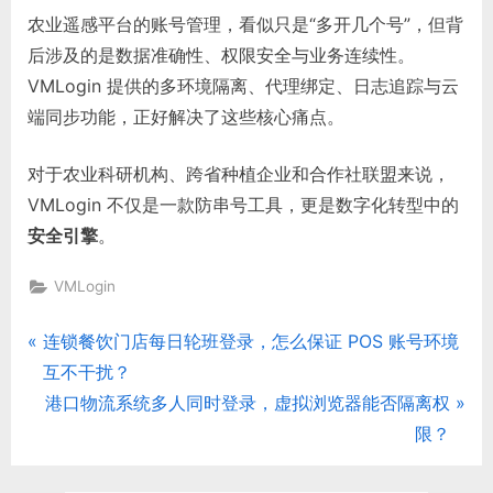
农业遥感平台的账号管理，看似只是“多开几个号”，但背
后涉及的是数据准确性、权限安全与业务连续性。
VMLogin 提供的多环境隔离、代理绑定、日志追踪与云
端同步功能，正好解决了这些核心痛点。
对于农业科研机构、跨省种植企业和合作社联盟来说，
VMLogin 不仅是一款防串号工具，更是数字化转型中的
安全引擎
。
VMLogin
P
连锁餐饮门店每日轮班登录，怎么保证 POS 账号环境
文
r
互不干扰？
章
e
N
港口物流系统多人同时登录，虚拟浏览器能否隔离权
v
e
限？
导
i
x
航