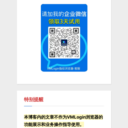
P
u
o
s
s
P
t
o
:
s
t
:
特别提醒
本博客内的文章不作为VMLogin浏览器的
功能展示和业务操作指导使用。