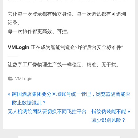
它让每一次登录都有独立身份、每一次调试都有可追溯
记录、
每一次协作都更高效、可控。
VMLogin
正在成为智能制造企业的“后台安全标准件”
——
让数字工厂像物理生产线一样稳定、精准、无干扰。
VMLogin
P
跨国酒店集团要分区域账号统一管理，浏览器隔离能否
文
r
防止数据混乱？
章
N
e
无人机测绘团队要切换不同飞控平台，指纹伪装能不能
e
v
减少识别风险？
导
x
i
航
t
o