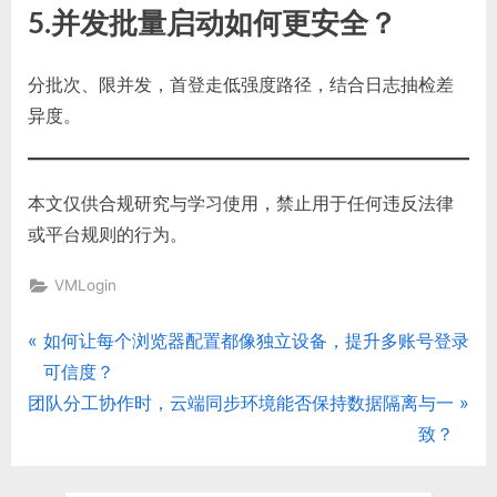
5.
并发批量启动如何更安全？
分批次、限并发，首登走低强度路径，结合日志抽检差
异度。
本文仅供合规研究与学习使用，禁止用于任何违反法律
或平台规则的行为。
VMLogin
P
如何让每个浏览器配置都像独立设备，提升多账号登录
文
r
可信度？
章
N
e
团队分工协作时，云端同步环境能否保持数据隔离与一
e
v
致？
导
x
i
航
t
o