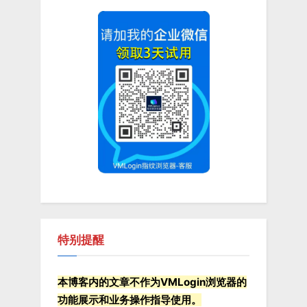
P
u
o
s
s
P
t
o
:
s
t
:
特别提醒
本博客内的文章不作为VMLogin浏览器的
功能展示和业务操作指导使用。