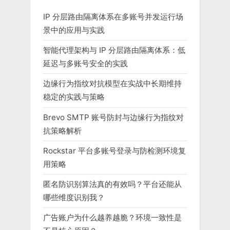
IP 分层路由隔离体系在多账号并发运行场
景中的应用与实践
智能代理架构与 IP 分层路由隔离体系：低
延迟与多账号安全的实践
边缘行为指纹对抗模型在实战中长期维持
稳定的实践与策略
Brevo SMTP 账号防封与边缘行为指纹对
抗策略解析
Rockstar 平台多账号登录与防检测环境复
用策略
匿名防识别算法真的有效吗？平台还能从
哪些维度识别我？
广告账户为什么越养越脆？环境一致性是