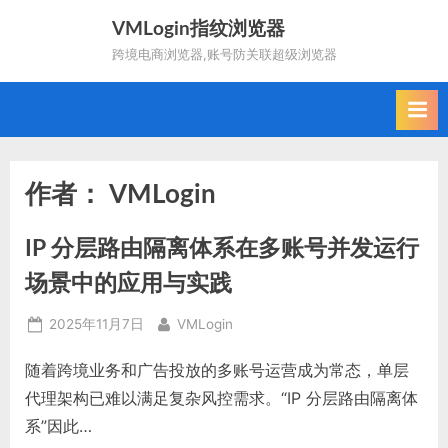
Skip
VMLogin指纹浏览器
to
跨境电商浏览器,账号防关联超级浏览器
content
作者：
VMLogin
IP 分层路由隔离体系在多账号并发运行
场景中的应用与实践
Posted
By
2025年11月7日
VMLogin
on
随着跨境业务和广告投放的多账号运营成为常态，单层
代理架构已难以满足复杂风控需求。“IP 分层路由隔离体
系”因此…