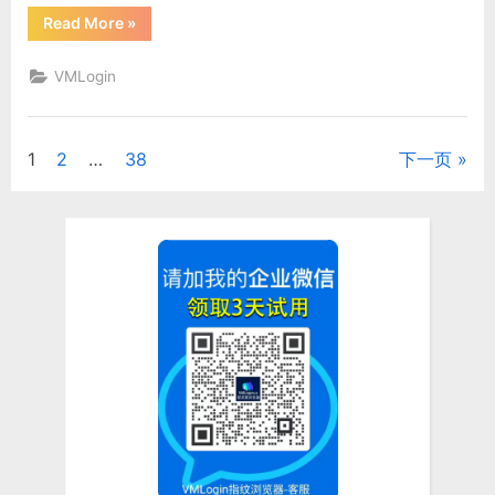
“网
Read More
»
页
交
互
VMLogin
安
全
模
块
到
1
2
…
38
下一页
文
底
管
什
章
么？
能
防
分
脚
本
劫
页
持
和
会
话
泄
露
吗？”