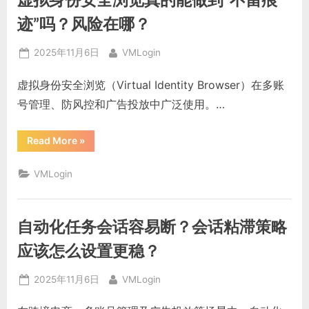
虚拟身份安全浏览真的能做到“不留痕
脆？
环
迹”吗？风险在哪？
境
一
致
Posted
By
2025年11月6日
VMLogin
性
是
on
不
虚拟身份安全浏览（Virtual Identity Browser）在多账
是
核
号管理、防风控和广告投放中广泛使用。…
心
原
因？”
“虚
Read More
»
拟
身
份
VMLogin
安
全
浏
览
真
自动化任务会话容易断？会话粘滞策略
的
能
做
应该怎么设置更稳？
到
“不
留
Posted
By
2025年11月6日
VMLogin
痕
迹”
on
吗？