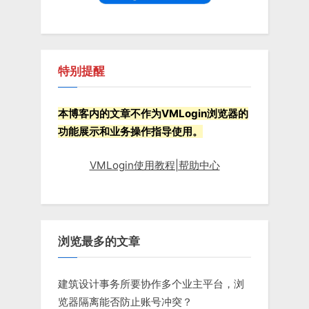
特别提醒
本博客内的文章不作为VMLogin浏览器的
功能展示和业务操作指导使用。
VMLogin使用教程|帮助中心
浏览最多的文章
建筑设计事务所要协作多个业主平台，浏
览器隔离能否防止账号冲突？