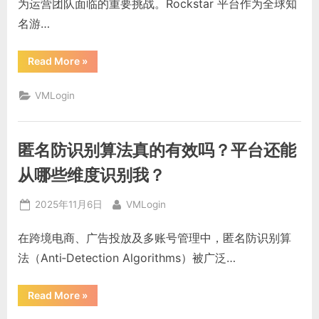
为运营团队面临的重要挑战。Rockstar 平台作为全球知
名游…
“Rockstar
Read More
»
平
台
多
VMLogin
账
号
登
录
与
匿名防识别算法真的有效吗？平台还能
防
检
测
从哪些维度识别我？
环
境
复
Posted
By
2025年11月6日
VMLogin
用
策
on
略”
在跨境电商、广告投放及多账号管理中，匿名防识别算
法（Anti‑Detection Algorithms）被广泛…
“匿
Read More
»
名
防