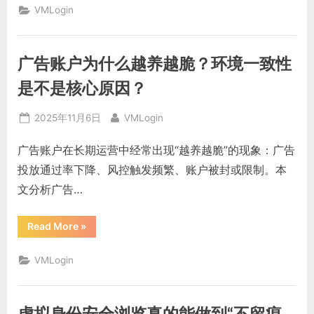
识
VMLogin
别
算
法
真
的
广告账户为什么越养越脆？环境一致性
有
效
吗？
是不是核心原因？
平
台
还
Posted
By
2025年11月6日
VMLogin
能
从
on
哪
广告账户在长期运营中经常出现“越养越脆”的现象：广告
些
维
投放通过率下降、风控触发频繁、账户被封或限制。本
度
识
文分析广告…
别
我？”
“广
Read More
»
告
账
户
VMLogin
为
什
么
越
养
越