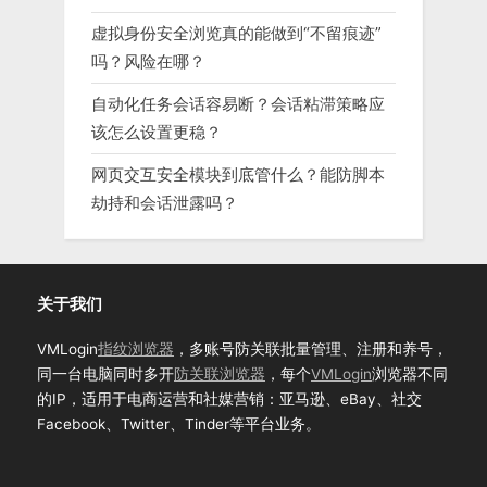
虚拟身份安全浏览真的能做到“不留痕迹”
吗？风险在哪？
自动化任务会话容易断？会话粘滞策略应
该怎么设置更稳？
网页交互安全模块到底管什么？能防脚本
劫持和会话泄露吗？
关于我们
VMLogin
指纹浏览器
，多账号防关联批量管理、注册和养号，
同一台电脑同时多开
防关联浏览器
，每个
VMLogin
浏览器不同
的IP，适用于电商运营和社媒营销：亚马逊、eBay、社交
Facebook、Twitter、Tinder等平台业务。