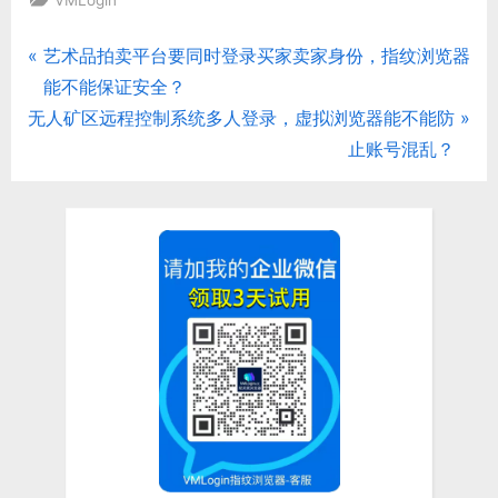
P
艺术品拍卖平台要同时登录买家卖家身份，指纹浏览器
文
r
能不能保证安全？
章
N
e
无人矿区远程控制系统多人登录，虚拟浏览器能不能防
e
v
止账号混乱？
导
x
i
航
t
o
P
u
o
s
s
P
t
o
:
s
t
: