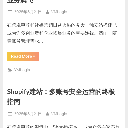
业务腾飞
效
管
理
Posted
By
2025年8月21日
VMLogin
多
账
on
号”
在跨境电商和社媒营销日益火热的今天，独立站搭建已
成为许多创业者和企业拓展业务的重要途径。然而，随
着账号管理需求…
“独
Read More
»
立
站
搭
VMLogin
建：
高
效
多
账
Shopify建站：多账号安全运营的终极
号
管
理
指南
工
具
助
Posted
By
2025年8月21日
VMLogin
力
业
on
务
在跨境电商的浪潮中，Shopify建站已成为众多卖家布局
腾