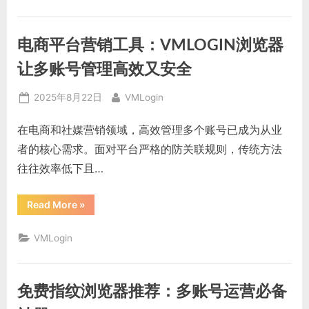
件
系
统：
VMLOGIN
电商平台营销工具：VMLOGIN浏览器
浏
览
器
让多账号管理高效又安全
高
效
防
Posted
By
2025年8月22日
VMLogin
关
联
on
多
在电商和社媒营销领域，高效管理多个账号已成为从业
账
号
者的核心需求。面对平台严格的防关联规则，传统方法
管
理”
往往效率低下且…
“电
Read More
»
商
平
台
VMLogin
营
销
工
具：
VMLOGIN
免费指纹浏览器推荐：多账号运营必备
浏
览