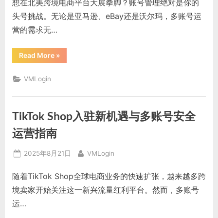
想在北美跨境电商平台大展拳脚？账号管理绝对是你的
头号挑战。无论是亚马逊、eBay还是沃尔玛，多账号运
营的需求无…
“跨
Read More
»
境
电
商
VMLogin
平
台
北
美：
多
TikTok Shop入驻新机遇与多账号安全
账
号
安
运营指南
全
高
效
Posted
By
2025年8月21日
VMLogin
管
理
on
实
随着TikTok Shop全球电商业务的快速扩张，越来越多跨
战”
境卖家开始关注这一新兴流量红利平台。然而，多账号
运…