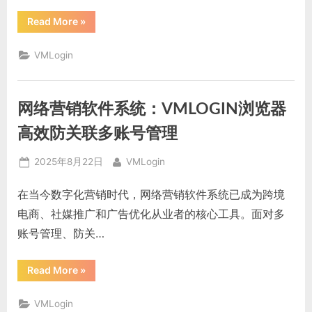
“跨
Read More
»
境
电
商
VMLogin
营
销
工
具
有
网络营销软件系统：VMLOGIN浏览器
哪
些？
这
高效防关联多账号管理
8
类
工
Posted
By
2025年8月22日
VMLogin
具
让
on
你
在当今数字化营销时代，网络营销软件系统已成为跨境
销
量
电商、社媒推广和广告优化从业者的核心工具。面对多
翻
倍！”
账号管理、防关…
“网
Read More
»
络
营
销
VMLogin
软