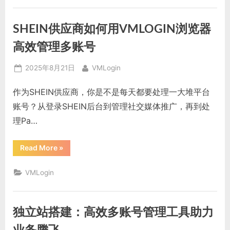
解：
多
账
SHEIN供应商如何用VMLOGIN浏览器
号
高
效
高效管理多账号
管
理
实
Posted
By
2025年8月21日
VMLogin
战”
on
作为SHEIN供应商，你是不是每天都要处理一大堆平台
账号？从登录SHEIN后台到管理社交媒体推广，再到处
理Pa…
“SHEIN
Read More
»
供
应
商
VMLogin
如
何
用
VMLOGIN
浏
独立站搭建：高效多账号管理工具助力
览
器
高