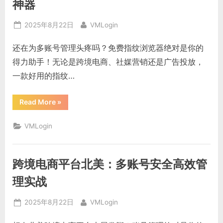
器
神器
让
多
账
Posted
By
2025年8月22日
VMLogin
号
管
on
理
还在为多账号管理头疼吗？免费指纹浏览器绝对是你的
高
效
得力助手！无论是跨境电商、社媒营销还是广告投放，
又
安
一款好用的指纹…
全”
“免
Read More
»
费
指
纹
VMLogin
浏
览
器
推
荐：
跨境电商平台北美：多账号安全高效管
多
账
号
理实战
运
营
必
Posted
By
2025年8月22日
VMLogin
备
神
on
器”