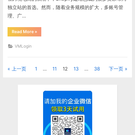
飞”
独立站的首选。然而，随着业务规模的扩大，多账号管
理、广…
“Shopify
Read More
»
建
站：
多
VMLogin
账
号
安
全
运
上一页
1
…
11
12
13
…
38
下一页
文
营
的
终
章
极
指
南”
分
页