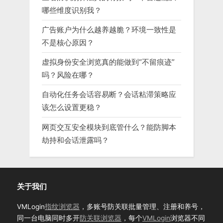
哪些维度识别我？
广告账户为什么越养越脆？环境一致性是
不是核心原因？
虚拟身份安全浏览真的能做到“不留痕迹”
吗？风险在哪？
自动化任务会话容易断？会话粘滞策略应
该怎么设置更稳？
网页交互安全模块到底管什么？能防脚本
劫持和会话泄露吗？
关于我们
VMLogin
指纹浏览器
，多账号防关联批量管理、注册和养号，
同一台电脑同时多开
防关联浏览器
，每个
VMLogin
浏览器不同