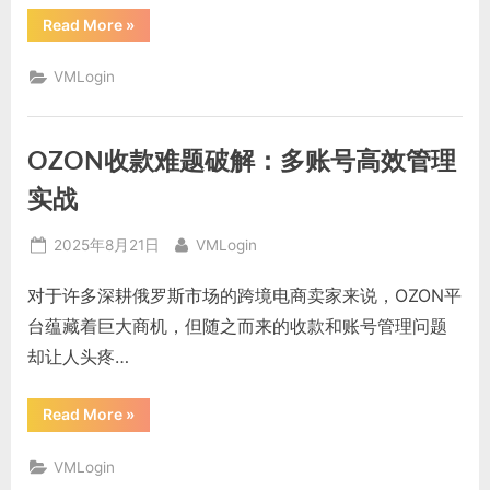
“TikTok
Read More
»
Shop
入
驻
VMLogin
新
机
遇
与
多
OZON收款难题破解：多账号高效管理
账
号
安
实战
全
运
营
Posted
By
2025年8月21日
VMLogin
指
南”
on
对于许多深耕俄罗斯市场的跨境电商卖家来说，OZON平
台蕴藏着巨大商机，但随之而来的收款和账号管理问题
却让人头疼…
“OZON
Read More
»
收
款
难
VMLogin
题
破