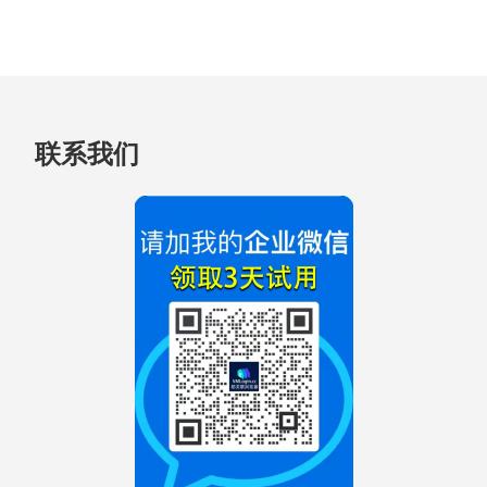
跳
联系我们
至
页
脚