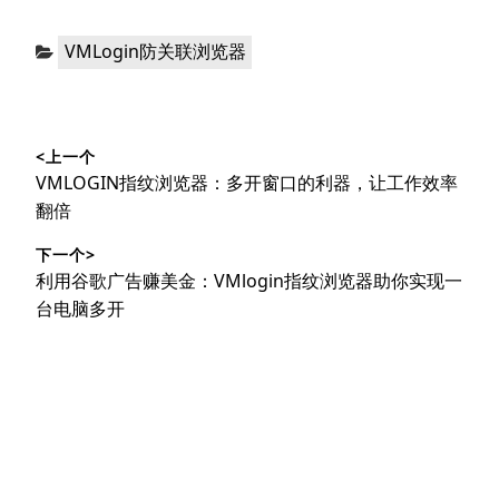
分
VMLogin防关联浏览器
类：
文
<上一个
章
上
VMLOGIN指纹浏览器：多开窗口的利器，让工作效率
导
篇
翻倍
文
航
下一个>
章：
下
利用谷歌广告赚美金：VMlogin指纹浏览器助你实现一
篇
台电脑多开
文
章：