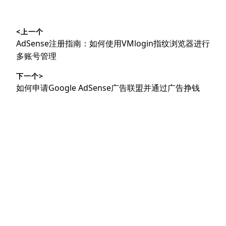
文
<上一个
章
上
AdSense注册指南：如何使用VMlogin指纹浏览器进行
导
篇
多账号管理
文
航
下一个>
章：
下
如何申请Google AdSense广告联盟并通过广告挣钱
篇
文
章：