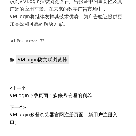
识到VMLogin指纹浏览器在广告验证中的重要性及其
广阔的应用前景。在未来的数字广告市场中，
VMLogin将继续发挥其技术优势，为广告验证提供更
加高效和可靠的解决方案。
Post Views:
173
分
VMLogin防关联浏览器
类：
文
<上一个
章
上
VMlogin下载页面：多账号管理的利器
导
篇
下一个>
文
航
下
VMLogin多登浏览器官网注册页面（新用户注册入
章：
篇
口）
文