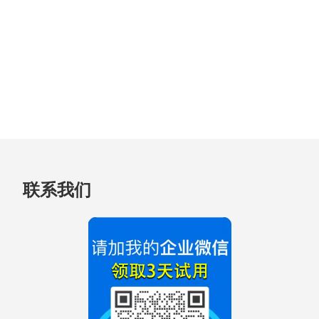
跳
联系我们
至
页
脚