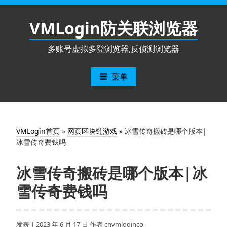
跳
至
VMLogin防关联浏览器
内
容
多账号虚拟多登浏览器,反侦测浏览器
菜单
VMLogin首页
»
网页区块链游戏
»
冰雪传奇搬砖是哪个版本|
冰雪传奇费钱吗
冰雪传奇搬砖是哪个版本|冰
雪传奇费钱吗
发表于
2023 年 6 月 17 日
作者
cnvmloginco