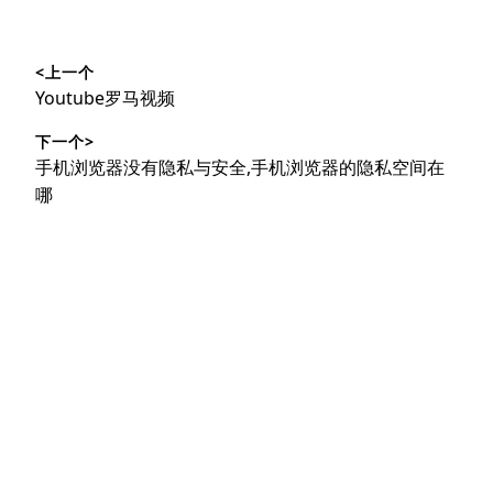
文
<上一个
章
上
Youtube罗马视频
导
篇
下一个>
文
航
下
手机浏览器没有隐私与安全,手机浏览器的隐私空间在
章：
篇
哪
文
章：