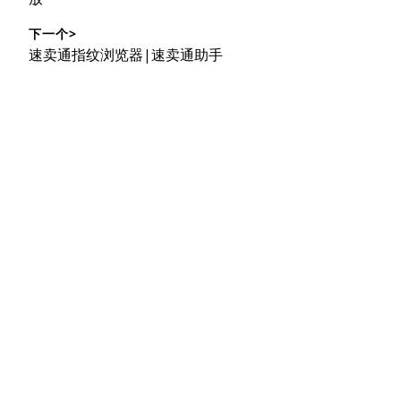
导
文
航
下一个>
章：
下
速卖通指纹浏览器|速卖通助手
篇
文
章：