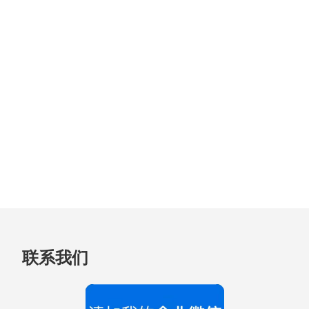
跳
联系我们
至
页
脚