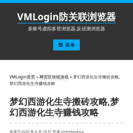
跳
至
VMLogin防关联浏览器
内
容
多账号虚拟多登浏览器,反侦测浏览器
菜单
VMLogin首页
»
网页区块链游戏
»
梦幻西游化生寺搬砖攻略,
梦幻西游化生寺赚钱攻略
梦幻西游化生寺搬砖攻略,梦
幻西游化生寺赚钱攻略
发表于
2023 年 6 月 19 日
作者
cnvmloginco