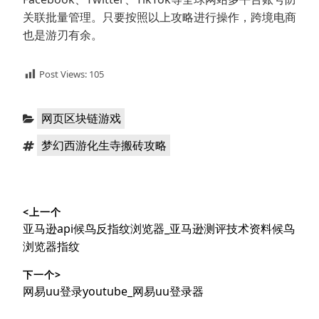
关联批量管理。只要按照以上攻略进行操作，跨境电商
也是游刃有余。
Post Views:
105
分
网页区块链游戏
类：
标
梦幻西游化生寺搬砖攻略
签：
文
<上一个
章
上
亚马逊api候鸟反指纹浏览器_亚马逊测评技术资料候鸟
导
篇
浏览器指纹
文
航
下一个>
章：
下
网易uu登录youtube_网易uu登录器
篇