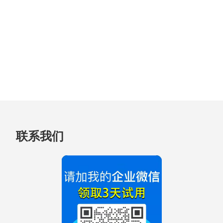
跳
联系我们
至
页
脚