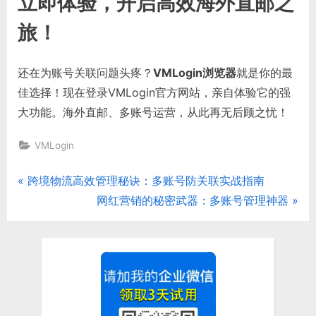
立即体验，开启高效海外直邮之
旅！
还在为账号关联问题头疼？
VMLogin浏览器
就是你的最
佳选择！现在登录VMLogin官方网站，亲自体验它的强
大功能。海外直邮、多账号运营，从此再无后顾之忧！
VMLogin
P
跨境物流高效管理秘诀：多账号防关联实战指南
文
r
N
网红营销的秘密武器：多账号管理神器
章
e
e
v
x
导
i
t
航
o
P
u
o