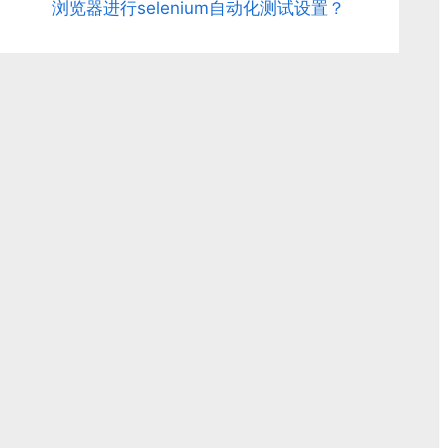
e
浏览器进行selenium自动化测试设置？
x
t
P
o
s
t
: