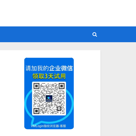
Toggle
search
form