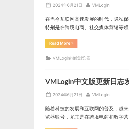
览
Posted
By
2024年6月21日
VMLogin
器
的
on
应
用”
在当今互联网高速发展的时代，隐私保
特别是在跨境电商、社交媒体营销等领
“有
Read More
»
名
的
防
VMLogin指纹浏览器
关
联
浏
览
器：
VMLogin
VMLogin中文版更新
指
纹
浏
Posted
By
2024年6月21日
VMLogin
览
器
on
的
全
随着科技的发展和互联网的普及，越来
面
解
览器账号，尤其是在跨境电商和数字营
析”