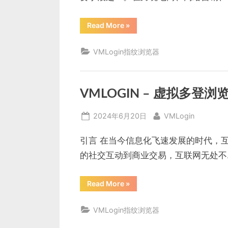
“VMLogin
Read More
»
浏
览
器
VMLogin指纹浏览器
指
纹
防
关
联
工
VMLOGIN – 虚拟多登
具”
Posted
By
2024年6月20日
VMLogin
on
引言 在当今信息化飞速发展的时代，
的社交互动到商业交易，互联网无处不
“VMLOGIN
Read More
»
–
虚
拟
VMLogin指纹浏览器
多
登
浏