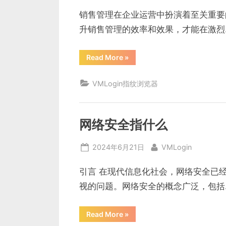
on
销售管理在企业运营中扮演着至关重要
升销售管理的效率和效果，才能在激烈
“销
Read More
»
售
管
理
VMLogin指纹浏览器
的
工
具”
网络安全指什么
Posted
By
2024年6月21日
VMLogin
on
引言 在现代信息化社会，网络安全已
视的问题。网络安全的概念广泛，包括
“网
Read More
»
络