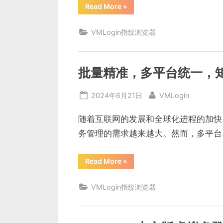
“VMLogin
Read More
»
中
文
版
VMLogin指纹浏览器
更
新
日
志
发
布，
批量精准，多平台统一，
全
面
升
Posted
By
2024年6月21日
VMLogin
级
带
on
来
哪
随着互联网的发展和全球化进程的加快
些
新
务管理的需求越来越大。然而，多平台
变
化？”
“批
Read More
»
量
精
准，
VMLogin指纹浏览器
多
平
台
统
一，