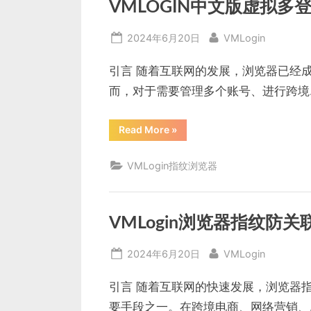
矩
VMLOGIN中文版虚拟多
阵
账
号
Posted
By
2024年6月20日
VMLogin
管
理
on
一
步
引言 随着互联网的发展，浏览器已经
到
位！”
而，对于需要管理多个账号、进行跨境
“VMLOGIN
Read More
»
中
文
版
VMLogin指纹浏览器
虚
拟
多
登
浏
览
VMLogin浏览器指纹防关
器
的
详
Posted
By
2024年6月20日
VMLogin
细
解
on
析”
引言 随着互联网的快速发展，浏览器
要手段之一。在跨境电商、网络营销、