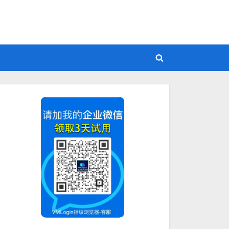
Toggle
search
form