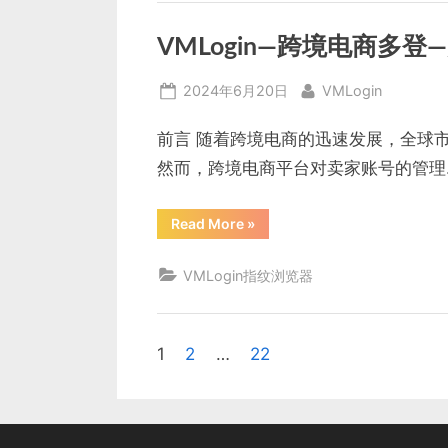
览
器
官
VMLogin—跨境电商多登
方
网
站”
Posted
By
2024年6月20日
VMLogin
on
前言 随着跨境电商的迅速发展，全球
然而，跨境电商平台对卖家账号的管理
“VMLogin
Read More
»
—
跨
境
VMLogin指纹浏览器
电
商
多
登
—
账
1
2
…
22
文
号
防
关
章
联”