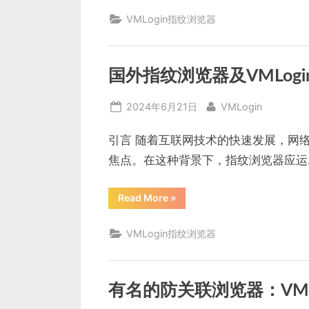
安
全
VMLogin指纹浏览器
指
什
么”
国外指纹浏览器及VMLog
Posted
By
2024年6月21日
VMLogin
on
引言 随着互联网技术的快速发展，网
焦点。在这种背景下，指纹浏览器应运
“国
Read More
»
外
指
纹
VMLogin指纹浏览器
浏
览
器
及
VMLogin
指
有名的防关联浏览器：VML
纹
浏