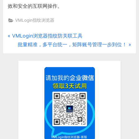
效和安全的互联网操作。
VMLogin指纹浏览器
P
VMLogin浏览器指纹防关联工具
文
r
N
批量精准，多平台统一，矩阵账号管理一步到位！
章
e
e
v
x
导
i
t
航
o
P
u
o
s
s
P
t
o
:
s
t