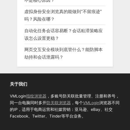
不是核心原因？
虚拟身份安全浏览真的能做到“不留痕迹”
吗？风险在哪？
自动化任务会话容易断？会话粘滞策略应
该怎么设置更稳？
网页交互安全模块到底管什么？能防脚本
劫持和会话泄露吗？
关于我们
VMLogin
指纹浏览器
，多账号防关联批量管理、注册和养号，
同一台电脑同时多开
防关联浏览器
，每个
VMLogin
浏览器不同
的IP，适用于电商运营和社媒营销：亚马逊、eBay、社交
Facebook、Twitter、Tinder等平台业务。