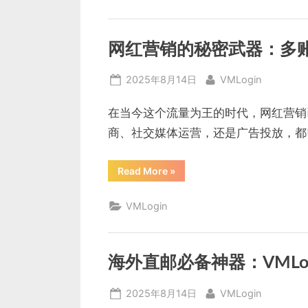
具
首
选：
VMLogin
指
网红营销的秘密武器：多
纹
浏
览
Posted
By
2025年8月14日
VMLogin
器
安
on
全
高
在当今这个流量为王的时代，网红营销
效
管
商、社交媒体运营，还是广告投放，都
理
多
账
号”
“网
Read More
»
红
营
销
VMLogin
的
秘
密
武
器：
多
海外直邮必备神器：VMLo
账
号
管
Posted
By
2025年8月14日
VMLogin
理
神