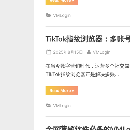
Read More
»
境
电
商
VMLogin
TikTok
营
销
的
终
极
TikTok指纹浏览器：多
防
关
联
Posted
By
2025年8月15日
VMLogin
解
决
on
方
案”
在当今数字营销时代，运营多个社交媒
TikTok指纹浏览器正是解决多账…
“TikTok
Read More
»
指
纹
浏
VMLogin
览
器：
多
账
号
管
全网营销软件必备的VMLo