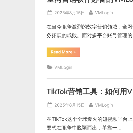
理
的
神
Posted
By
2025年8月15日
VMLogin
器”
on
在当今竞争激烈的数字营销领域，全网
务拓展的成败。面对多平台账号管理的
“全
Read More
»
网
营
销
VMLogin
软
件
必
备
的
VMLogin
TikTok营销工具：如何用
防
关
联
Posted
By
2025年8月15日
VMLogin
浏
览
on
器
解
在TikTok这个全球爆火的短视频平
决
方
要想在竞争中脱颖而出，单靠一…
案”