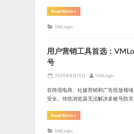
“TikTok
Read More
»
营
销
工
VMLogin
具：
如
何
用
VMLogin
浏
用户营销工具首选：VML
览
器
高
号
效
管
理
Posted
By
2025年8月15日
VMLogin
多
账
on
号”
在跨境电商、社媒营销和广告投放领域
安全。传统浏览器无法解决多账号防关
“用
Read More
»
户
营
销
VMLogin
工