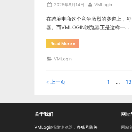
浏
Posted
By
2025年8月14日
VMLogin
览
器
on
高
效
在跨境电商这个竞争激烈的赛道上，每
管
理
器。而VMLOGIN浏览器正是这样一…
多
账
号”
“跨
Read More
»
境
电
商
VMLogin
必
备
神
器：
VMLOGIN
浏
上一页
1
…
13
文
览
器
多
章
账
号
管
分
理
攻
关于我们
网址
略”
页
VMLogin
指纹浏览器
，多账号防关
网站