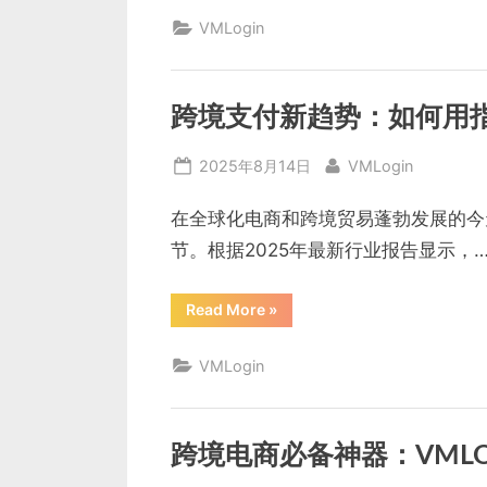
物
流
VMLogin
高
效
管
理
秘
诀：
跨境支付新趋势：如何用
多
账
号
Posted
By
2025年8月14日
VMLogin
防
关
on
联
实
在全球化电商和跨境贸易蓬勃发展的今
战
指
节。根据2025年最新行业报告显示，
南”
“跨
Read More
»
境
支
付
VMLogin
新
趋
势：
如
何
用
跨境电商必备神器：VML
指
纹