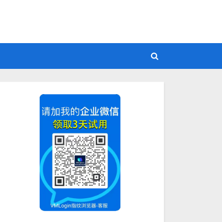
Toggle
search
form