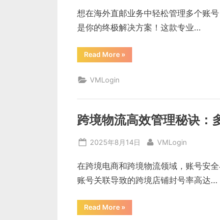
on
器”
想在海外直邮业务中轻松管理多个账号？
是你的终极解决方案！这款专业…
“海
Read More
»
外
直
邮
VMLogin
必
备
神
器：
VMLogin
浏
跨境物流高效管理秘诀：
览
器
防
Posted
By
2025年8月14日
VMLogin
关
联
on
全
攻
在跨境电商和跨境物流领域，账号安全
略”
账号关联导致的跨境店铺封号率高达…
“跨
Read More
»
境