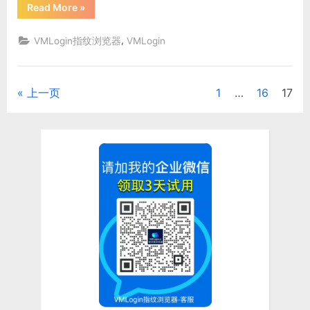
“速
新”
Read More
»
卖
通‘DeepSeek
视
,
VMLogin指纹浏览器
VMLogin
觉
搜
索’上
线！
图
上一页
1
…
16
17
文
片
匹
配
章
转
化
率
分
翻
倍！
VMLogin
页
浏
览
器
助
您
安
全
高
效
运
营”