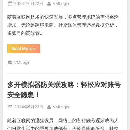
Posted
By
2024年6月22日
VMLogin
on
随着互联网技术的快速发展，多点管理系统的需求逐渐
增加。无论是跨境电商、社交媒体管理还是数据分析，
多账号的高效管…
“多
Read More
»
点
管
理
VMLogin
系
统
登
录
及
多开模拟器防关联攻略：轻松应对账号
VMLogin
指
纹
安全隐患！
浏
览
器
Posted
By
2024年6月22日
VMLogin
应
用”
on
随着互联网的迅猛发展，网络上的各种账号逐渐成为人
们日常生活中的重要组成部分。无论是电商平台、社交