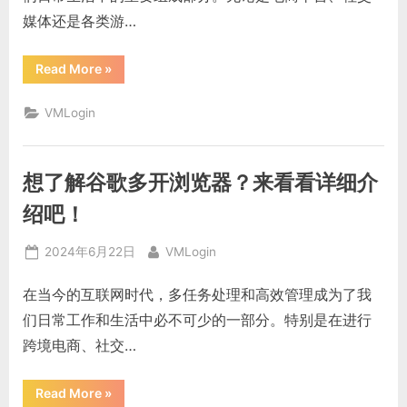
媒体还是各类游…
“多
Read More
»
开
模
拟
VMLogin
器
防
关
联
攻
想了解谷歌多开浏览器？来看看详细介
略：
轻
松
绍吧！
应
对
账
Posted
By
2024年6月22日
VMLogin
号
安
on
全
在当今的互联网时代，多任务处理和高效管理成为了我
隐
患！”
们日常工作和生活中必不可少的一部分。特别是在进行
跨境电商、社交…
“想
Read More
»
了