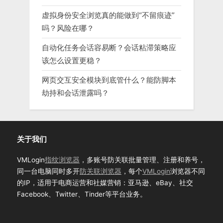
虚拟身份安全浏览真的能做到“不留痕迹”
吗？风险在哪？
自动化任务会话容易断？会话粘滞策略应
该怎么设置更稳？
网页交互安全模块到底管什么？能防脚本
劫持和会话泄露吗？
关于我们
VMLogin
指纹浏览器
，多账号防关联批量管理、注册和养号，
同一台电脑同时多开
防关联浏览器
，每个
VMLogin
浏览器不同
的IP，适用于电商运营和社媒营销：亚马逊、eBay、社交
Facebook、Twitter、Tinder等平台业务。