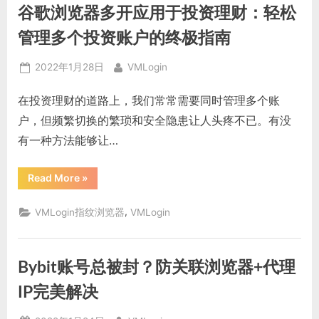
程，
谷歌浏览器多开应用于投资理财：轻松
轻
松
拥
管理多个投资账户的终极指南
有
多
个
Posted
By
2022年1月28日
VMLogin
账
号！”
on
在投资理财的道路上，我们常常需要同时管理多个账
户，但频繁切换的繁琐和安全隐患让人头疼不已。有没
有一种方法能够让…
“谷
Read More
»
歌
浏
览
,
VMLogin指纹浏览器
VMLogin
器
多
开
应
用
Bybit账号总被封？防关联浏览器+代理
于
投
资
IP完美解决
理
财：
轻