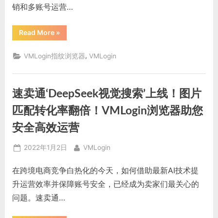
销和多账号运营…
“多
Read More
»
账
户
浏
,
VMLogin指纹浏览器
VMLogin
览
器
如
何
重
速卖通‘DeepSeek视觉搜索’上线！图片
塑
我
们
匹配转化率翻倍！VMLogin浏览器助您
的
数
安全高效运营
字
生
活：
Posted
By
隐
2022年1月2日
VMLogin
私、
on
效
率
在跨境电商竞争白热化的今天，如何借助最新AI技术提
与
安
升运营效率并保障账号安全，已经成为卖家们最关心的
全
的
问题。速卖通…
全
面
革