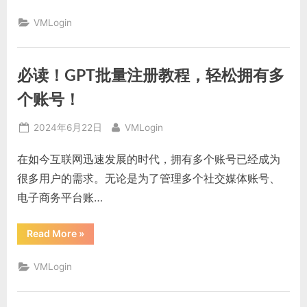
解
谷
VMLogin
歌
多
开
浏
览
必读！GPT批量注册教程，轻松拥有多
器？
来
看
个账号！
看
详
细
Posted
By
2024年6月22日
VMLogin
介
绍
on
吧！”
在如今互联网迅速发展的时代，拥有多个账号已经成为
很多用户的需求。无论是为了管理多个社交媒体账号、
电子商务平台账…
“必
Read More
»
读！
GPT
批
VMLogin
量
注
册
教