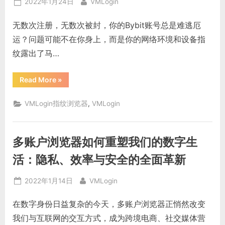
Posted
By
2022年1月24日
VMLogin
松
管
on
理
无数次注册，无数次被封，你的Bybit账号总是难逃厄
多
个
运？问题可能不在你身上，而是你的网络环境和设备指
投
资
纹露出了马…
账
户
的
终
“Bybit
Read More
»
极
账
指
号
南”
总
,
VMLogin指纹浏览器
VMLogin
被
封？
防
关
联
多账户浏览器如何重塑我们的数字生
浏
览
器
活：隐私、效率与安全的全面革新
+代
理
IP
Posted
By
2022年1月14日
VMLogin
完
美
on
解
在数字身份日益复杂的今天，多账户浏览器正悄然改变
决”
我们与互联网的交互方式，成为跨境电商、社交媒体营