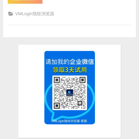
亚
测
评
VMLogin指纹浏览器
自
养
号
如
何
解
决
关
联
问
题？”