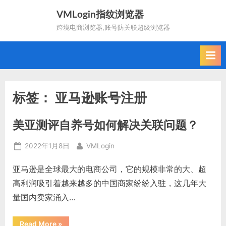
Skip
VMLogin指纹浏览器
to
跨境电商浏览器,账号防关联超级浏览器
content
标签：
亚马逊账号注册
美亚测评自养号如何解决关联问题？
Posted
By
2022年1月8日
VMLogin
on
亚马逊是全球最大的电商公司，它的规模非常的大、超
高利润吸引着越来越多的中国商家纷纷入驻，这几年大
量国内卖家涌入…
“美
Read More
»