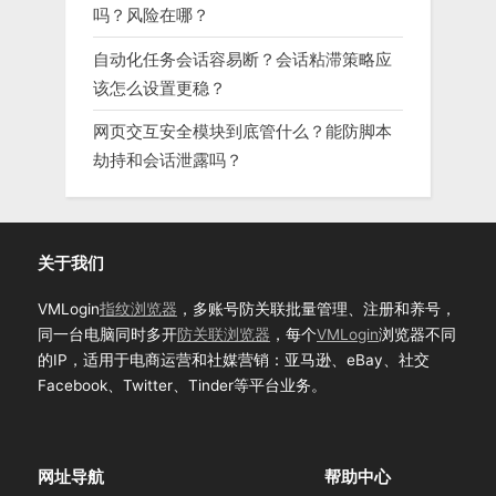
吗？风险在哪？
自动化任务会话容易断？会话粘滞策略应
该怎么设置更稳？
网页交互安全模块到底管什么？能防脚本
劫持和会话泄露吗？
关于我们
VMLogin
指纹浏览器
，多账号防关联批量管理、注册和养号，
同一台电脑同时多开
防关联浏览器
，每个
VMLogin
浏览器不同
的IP，适用于电商运营和社媒营销：亚马逊、eBay、社交
Facebook、Twitter、Tinder等平台业务。
网址导航
帮助中心